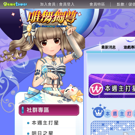
加入會員
會員登入
會員特區
點數 / 儲
|
最新消息
遊戲專