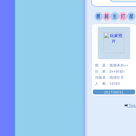
標 題：
無聊來的><
玩 家：
βκ≠奷娮τ
伺服器：
熱情牡羊
人 氣：
16066
2017/08/31
To