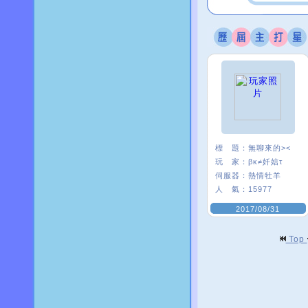
標 題：
無聊來的><
玩 家：
βκ≠奷娮τ
伺服器：
熱情牡羊
人 氣：
15977
2017/08/31
Top