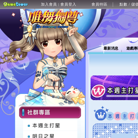
加入會員
會員登入
會員特區
點數 / 儲
|
最新消息
遊戲專