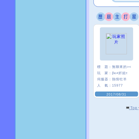
標 題：
無聊來的><
玩 家：
βκ≠奷娮τ
伺服器：
熱情牡羊
人 氣：
15977
2017/08/31
Top