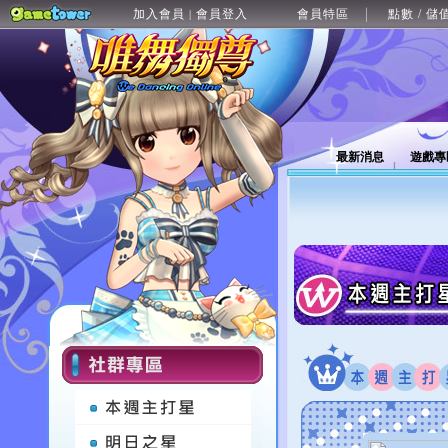
加入會員
會員登入
會員特區
點數 / 儲
|
最新消息
遊戲專