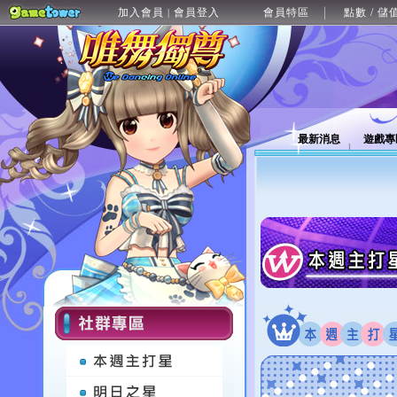
加入會員
會員登入
會員特區
點數 / 儲
|
最新消息
遊戲專