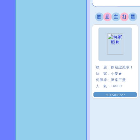
標 題：
歡迎認識哦!!
玩 家：
小麥★
伺服器：
溫柔巨蟹
人 氣：
10000
2015/08/27