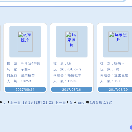
標 題：
ㄢㄢ我4芋圓
標 題：
嗨
標 題：
嗨嗨><
玩 家：
芋圓–
玩 家：
ιDUK∞芐
玩 家：
·嫻
伺服器：
溫柔巨蟹
伺服器：
熱情牡羊
伺服器：
溫柔巨蟹
人 氣：
13253
人 氣：
11536
人 氣：
15733
2017/08/24
2017/08/16
2017/08/10
5
上一頁
18
19
[20]
21
22
下一頁
5
End
(總頁數:133)