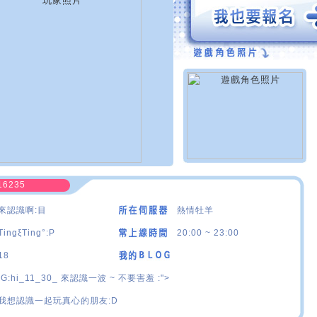
16235
來認識啊:目
熱情牡羊
TingξTing°:P
20:00 ~ 23:00
18
IG:hi_11_30_ 來認識一波 ~ 不要害羞 :">
我想認識一起玩真心的朋友:D