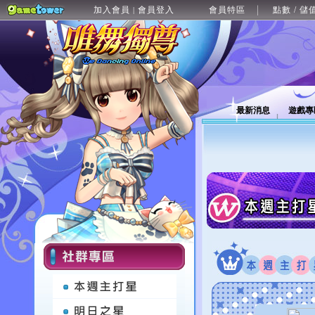
加入會員
會員登入
會員特區
點數 / 儲
|
最新消息
遊戲專