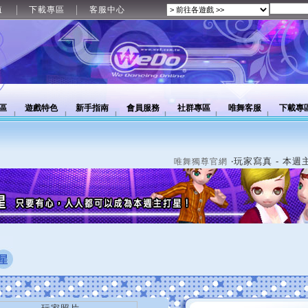
值
下載專區
客服中心
區
遊戲特色
新手指南
會員服務
社群專區
唯舞客服
下載專
‧玩家寫真 - 本週
唯舞獨尊官網