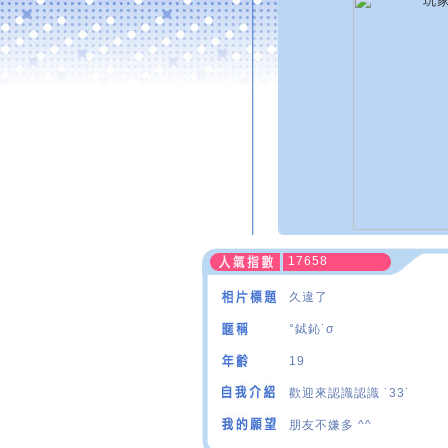
17658
久違了
°鋱鈊˙σ
19
歡迎來認識認識 ˙33˙
朋友不嫌多 ^^