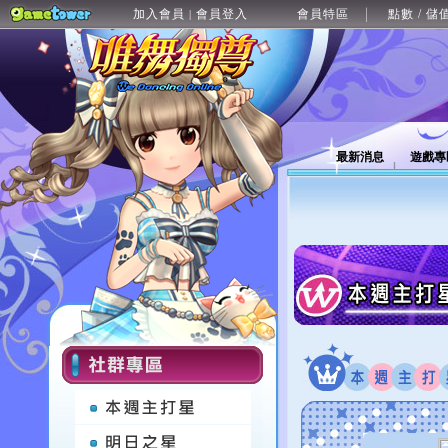
加入會員
會員登入
會員特區
點數 / 儲
|
最新消息
遊戲專