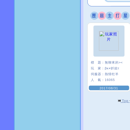
標 題：
無聊來的><
玩 家：
βκ≠奷娮τ
伺服器：
熱情牡羊
人 氣：
16065
2017/08/31
Top