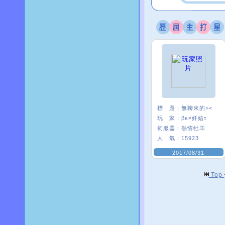
標 題：
無聊來的><
玩 家：
βκ≠奷娮τ
伺服器：
熱情牡羊
人 氣：
15923
2017/08/31
Top