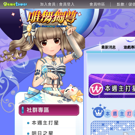
加入會員
會員登入
會員特區
點數 / 儲
|
最新消息
遊戲專