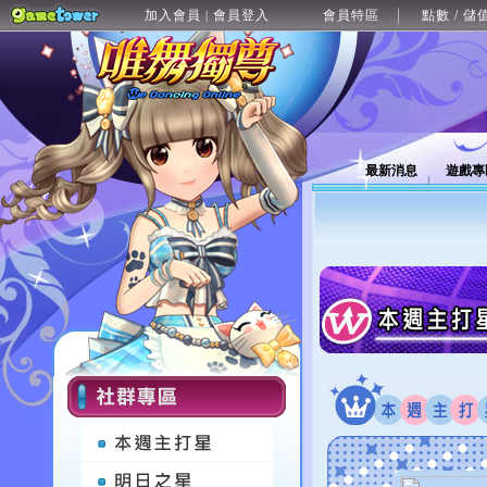
加入會員
會員登入
會員特區
點數 / 儲
|
最新消息
遊戲專