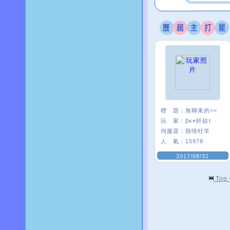
標 題：
無聊來的><
玩 家：
βκ≠奷娮τ
伺服器：
熱情牡羊
人 氣：
15978
2017/08/31
Top