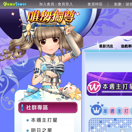
加入會員
會員登入
會員特區
點數 / 儲
|
最新消息
遊戲專