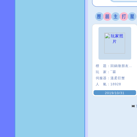
標 題：
回鍋徵朋友<3
玩 家：
¯罧
伺服器：
溫柔巨蟹
人 氣：
18928
2019/10/31