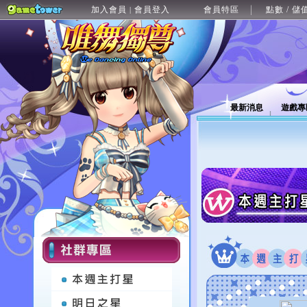
加入會員
會員登入
會員特區
點數 / 儲
|
最新消息
遊戲專