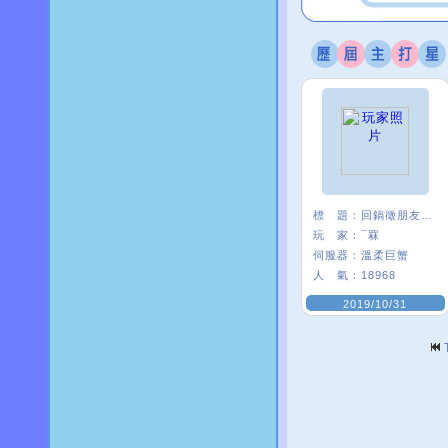
標 題：
回鍋徵朋友<3
玩 家：
¯罧
伺服器：
溫柔巨蟹
人 氣：
18968
2019/10/31