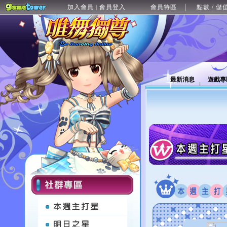
加入會員
會員登入
會員特區
點數 / 儲
|
最新消息
遊戲專