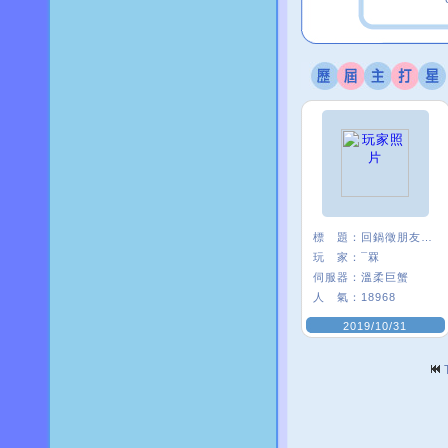
標 題：
回鍋徵朋友<3
玩 家：
¯罧
伺服器：
溫柔巨蟹
人 氣：
18968
2019/10/31