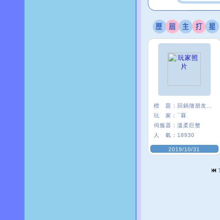
標 題：
回鍋徵朋友<3
玩 家：
¯罧
伺服器：
溫柔巨蟹
人 氣：
18930
2019/10/31