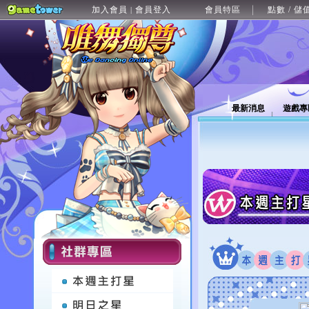
加入會員
會員登入
會員特區
點數 / 儲
|
最新消息
遊戲專