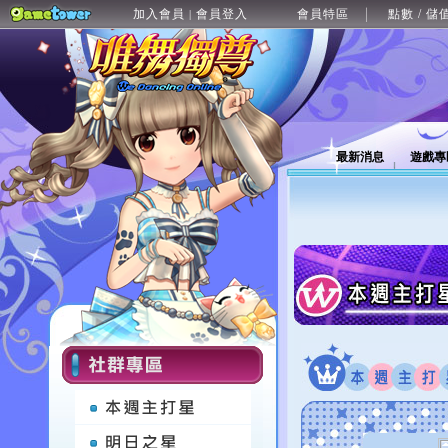
加入會員
會員登入
會員特區
點數 / 儲
|
最新消息
遊戲專