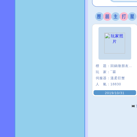
標 題：
回鍋徵朋友<3
玩 家：
¯罧
伺服器：
溫柔巨蟹
人 氣：
18830
2019/10/31