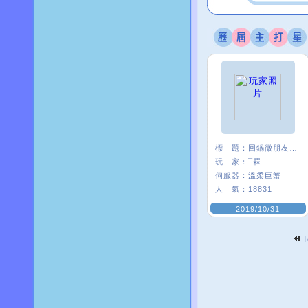
標 題：
回鍋徵朋友<3
玩 家：
¯罧
伺服器：
溫柔巨蟹
人 氣：
18831
2019/10/31
T