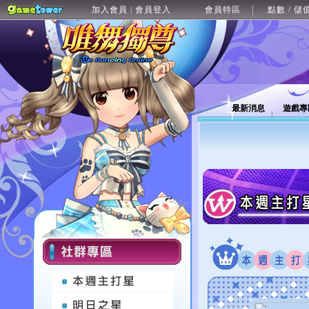
加入會員
會員登入
會員特區
點數 / 儲
|
最新消息
遊戲專