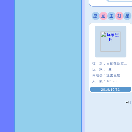
標 題：
回鍋徵朋友<3
玩 家：
¯罧
伺服器：
溫柔巨蟹
人 氣：
18928
2019/10/31
T