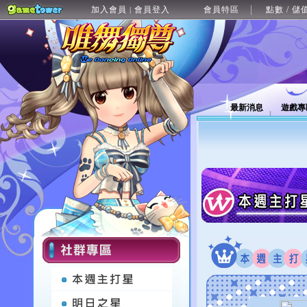
加入會員
會員登入
會員特區
點數 / 儲
|
最新消息
遊戲專