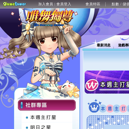
加入會員
會員登入
會員特區
點數 / 儲
|
最新消息
遊戲專