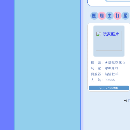
標 題：
★娜歐咪咪☆
玩 家：
娜歐咪咪
伺服器：
熱情牡羊
人 氣：
90335
2007/06/06
T