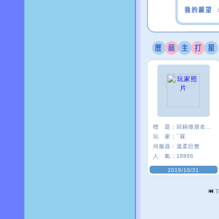
標 題：
回鍋徵朋友<3
玩 家：
¯罧
伺服器：
溫柔巨蟹
人 氣：
18886
2019/10/31
T