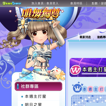
加入會員
會員登入
會員特區
點數 / 儲
|
最新消息
遊戲專