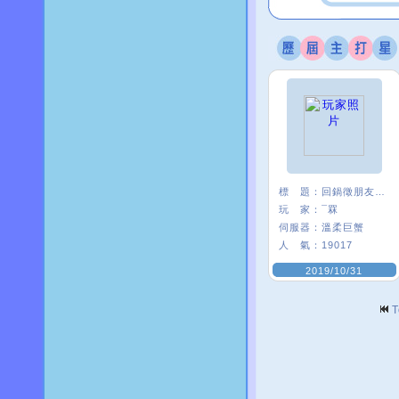
標 題：
回鍋徵朋友<3
玩 家：
¯罧
伺服器：
溫柔巨蟹
人 氣：
19017
2019/10/31
T