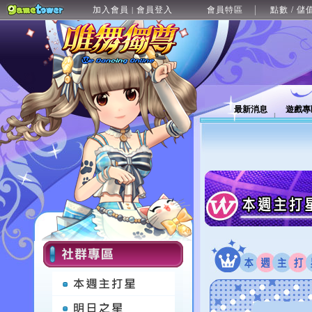
加入會員
會員登入
會員特區
點數 / 儲
|
最新消息
遊戲專