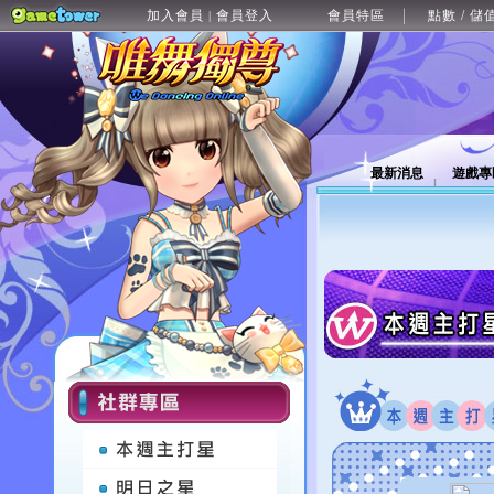
加入會員
會員登入
會員特區
點數 / 儲
|
最新消息
遊戲專