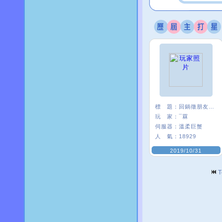
標 題：
回鍋徵朋友<3
玩 家：
¯罧
伺服器：
溫柔巨蟹
人 氣：
18929
2019/10/31
T