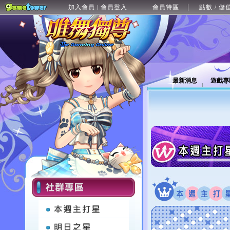
加入會員
會員登入
會員特區
點數 / 儲
|
最新消息
遊戲專