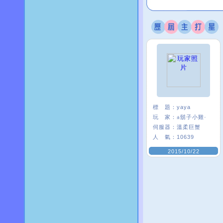
標 題：
yaya
玩 家：
±鬍子小雞·
伺服器：
溫柔巨蟹
人 氣：
10639
2015/10/22