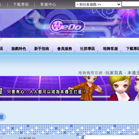
值
下載專區
客服中心
區
遊戲特色
新手指南
會員服務
社群專區
唯舞客服
下載專
‧玩家寫真 - 本週
唯舞獨尊官網