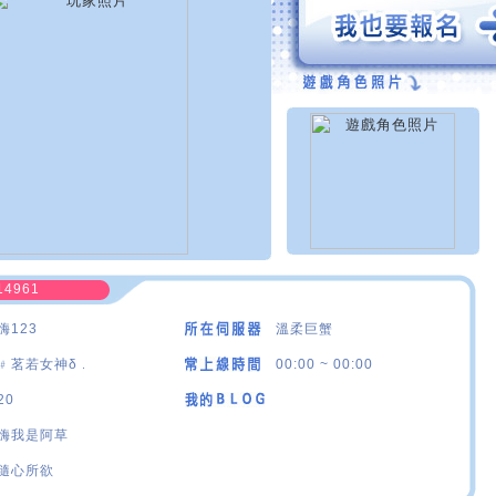
14961
嗨123
溫柔巨蟹
﹟茗若女神δ﹒
00:00 ~ 00:00
20
嗨我是阿草
隨心所欲