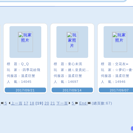
標 題：
Q_Q
標 題：
童心未泯
標 題：
交花友∞
玩 家：
·四季花紛飛
玩 家：
媲ㄦ皇貴妃ι﹑
玩 家：
☆夢幻♀傻
伺服器：
溫柔巨蟹
伺服器：
溫柔巨蟹
伺服器：
溫柔巨蟹
人 氣：
14045
人 氣：
14697
人 氣：
14946
2017/09/21
2017/09/14
2017/09/07
p
5
上一頁
17
18
[19]
20
21
下一頁
5
End
(總頁數:67)