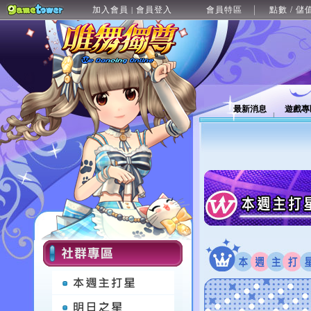
加入會員
會員登入
會員特區
點數 / 儲
|
最新消息
遊戲專