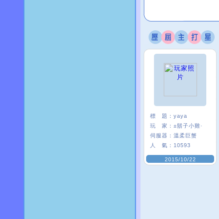
標 題：
yaya
玩 家：
±鬍子小雞·
伺服器：
溫柔巨蟹
人 氣：
10593
2015/10/22