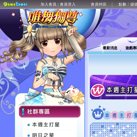
加入會員
會員登入
會員特區
點數 / 儲
|
最新消息
遊戲專