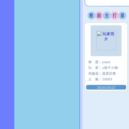
標 題：
yaya
玩 家：
±鬍子小雞·
伺服器：
溫柔巨蟹
人 氣：
10653
2015/10/22