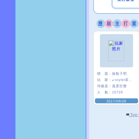
標 題：
撿瓶子吧
玩 家：
↙stylet茶茶↗
伺服器：
溫柔巨蟹
人 氣：
15729
2017/09/28
Top