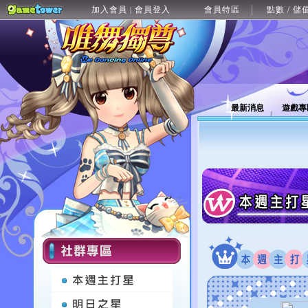
加入會員
會員登入
會員特區
點數 / 儲
|
最新消息
遊戲專