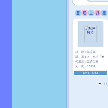
標 題：
流浪咩~~
玩 家：
〥﹑忘情〞★
伺服器：
溫柔巨蟹
人 氣：
15537
2017/10/26
To