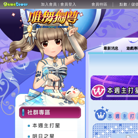
加入會員
會員登入
會員特區
點數 / 儲
|
最新消息
遊戲專