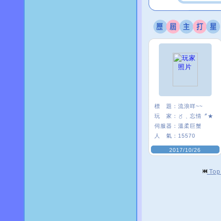
標 題：
流浪咩~~
玩 家：
〥﹑忘情〞★
伺服器：
溫柔巨蟹
人 氣：
15570
2017/10/26
To