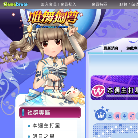
加入會員
會員登入
會員特區
點數 / 儲
|
最新消息
遊戲專