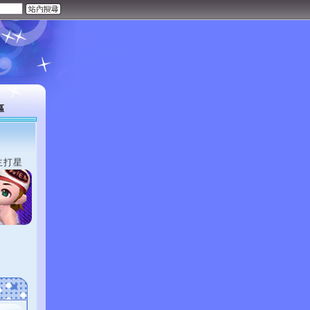
區
主打星