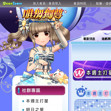
加入會員
會員登入
會員特區
點數 / 儲
|
最新消息
遊戲專