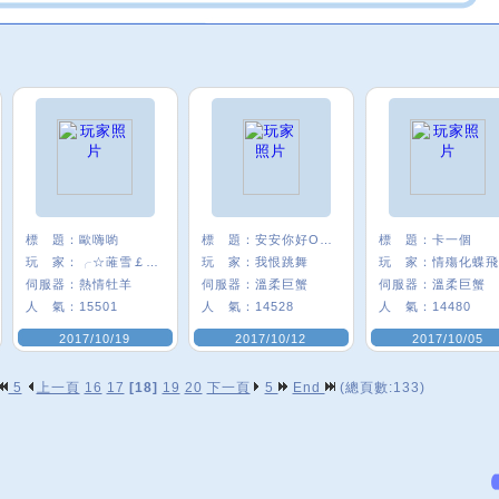
標 題：
歐嗨喲
標 題：
安安你好OwO
標 題：
卡一個
玩 家：
╭☆蓶雪￡晨莃
玩 家：
我恨跳舞
玩 家：
伺服器：
熱情牡羊
伺服器：
溫柔巨蟹
伺服器：
溫柔巨蟹
人 氣：
15501
人 氣：
14528
人 氣：
14480
2017/10/19
2017/10/12
2017/10/05
5
上一頁
16
17
[18]
19
20
下一頁
5
End
(總頁數:133)