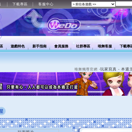
值
下載專區
客服中心
區
遊戲特色
新手指南
會員服務
社群專區
唯舞客服
下載專
‧玩家寫真 - 本週
唯舞獨尊官網