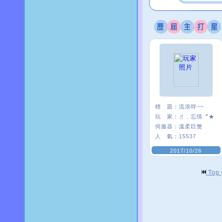
標 題：
流浪咩~~
玩 家：
〥﹑忘情〞★
伺服器：
溫柔巨蟹
人 氣：
15537
2017/10/26
Top