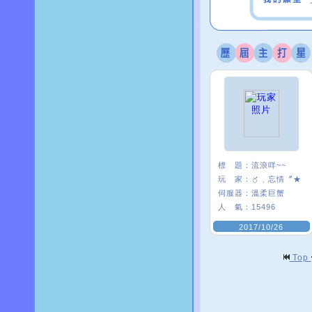
標 題：
流浪咩~~
玩 家：
〥﹑忘情〞★
伺服器：
溫柔巨蟹
人 氣：
15496
2017/10/26
Top