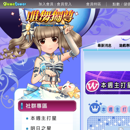
加入會員
會員登入
會員特區
點數 / 儲
|
最新消息
遊戲專