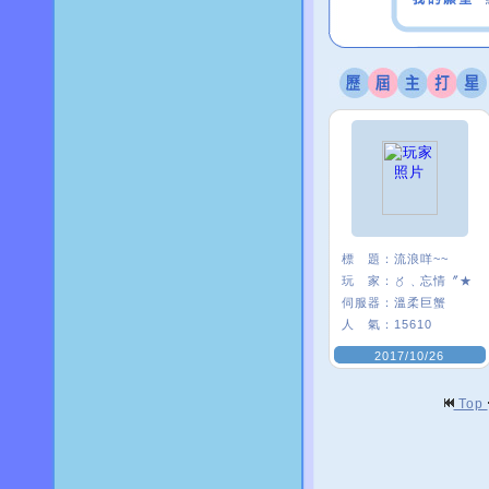
標 題：
流浪咩~~
玩 家：
〥﹑忘情〞★
伺服器：
溫柔巨蟹
人 氣：
15610
2017/10/26
Top