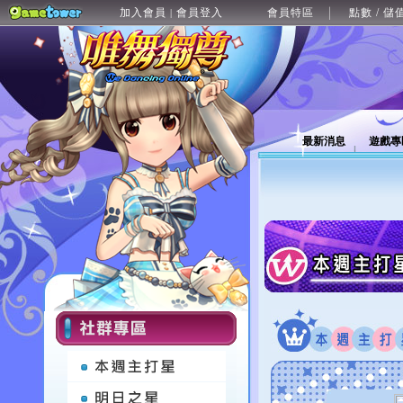
加入會員
會員登入
會員特區
點數 / 儲
|
最新消息
遊戲專