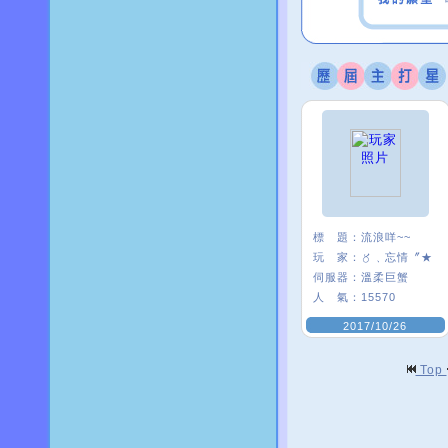
標 題：
流浪咩~~
玩 家：
〥﹑忘情〞★
伺服器：
溫柔巨蟹
人 氣：
15570
2017/10/26
Top