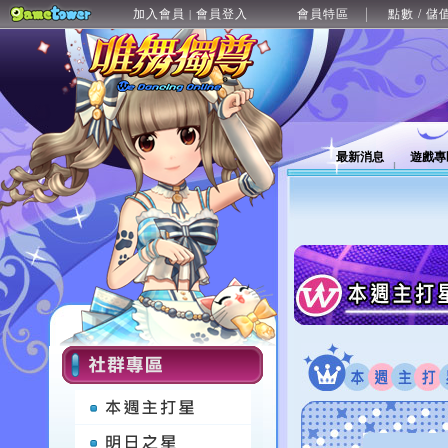
加入會員
會員登入
會員特區
點數 / 儲
|
最新消息
遊戲專