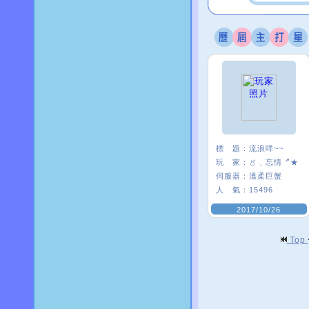
標 題：
流浪咩~~
玩 家：
〥﹑忘情〞★
伺服器：
溫柔巨蟹
人 氣：
15496
2017/10/26
Top