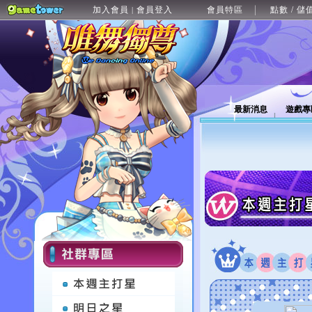
加入會員
會員登入
會員特區
點數 / 儲
|
最新消息
遊戲專