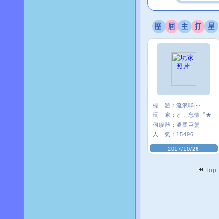
標 題：
流浪咩~~
玩 家：
〥﹑忘情〞★
伺服器：
溫柔巨蟹
人 氣：
15496
2017/10/26
Top