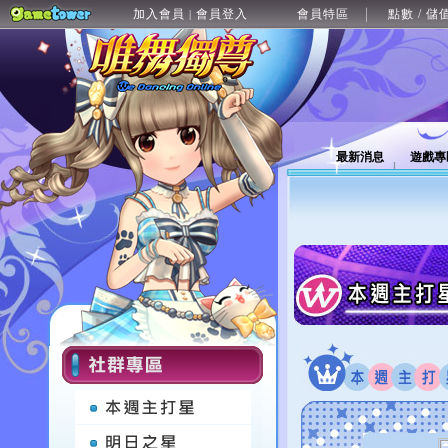
加入會員
會員登入
會員特區
點數 / 儲
|
最新消息
遊戲專