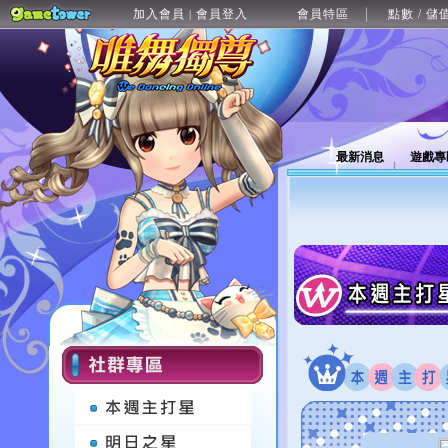
加入會員
會員登入
會員特區
點數 / 儲
|
最新消息
遊戲專