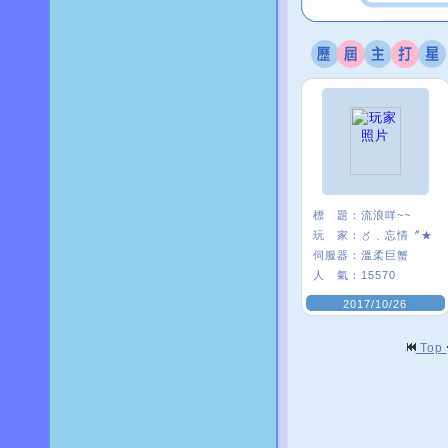
標 題：
流浪咩~~
玩 家：
〥﹑忘情〞★
伺服器：
溫柔巨蟹
人 氣：
15570
2017/10/26
Top