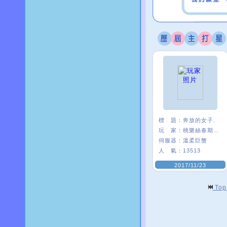
標 題：
奔放的女子.
玩 家：
桃樂絲春期ι﹑
伺服器：
溫柔巨蟹
人 氣：
13513
2017/11/23
To