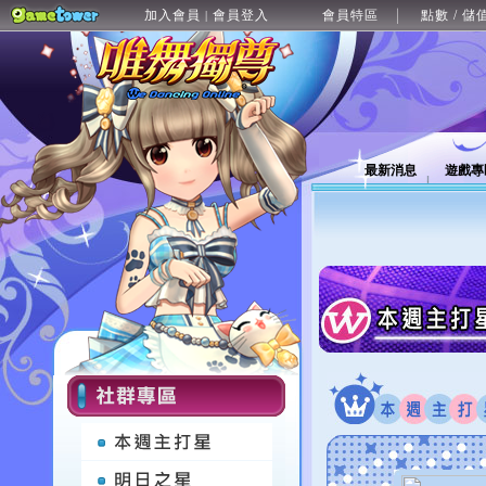
加入會員
會員登入
會員特區
點數 / 儲
|
最新消息
遊戲專