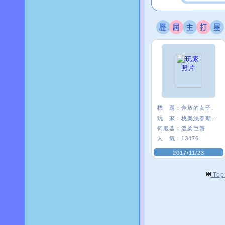
標 題：
奔放的女子.
玩 家：
桃樂絲春期ι﹑
伺服器：
溫柔巨蟹
人 氣：
13476
2017/11/23
To