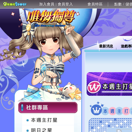
加入會員
會員登入
會員特區
點數 / 儲
|
最新消息
遊戲專