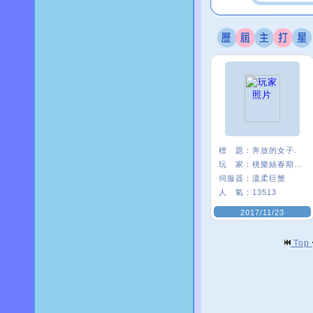
標 題：
奔放的女子.
玩 家：
桃樂絲春期ι﹑
伺服器：
溫柔巨蟹
人 氣：
13513
2017/11/23
Top