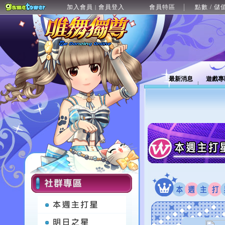
加入會員
會員登入
會員特區
點數 / 儲
|
最新消息
遊戲專