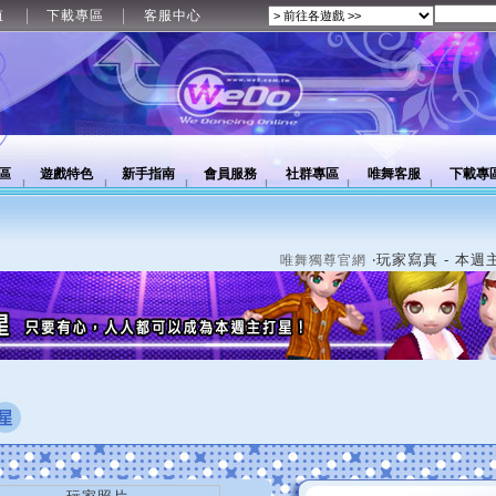
值
下載專區
客服中心
區
遊戲特色
新手指南
會員服務
社群專區
唯舞客服
下載專
‧玩家寫真 - 本週
唯舞獨尊官網