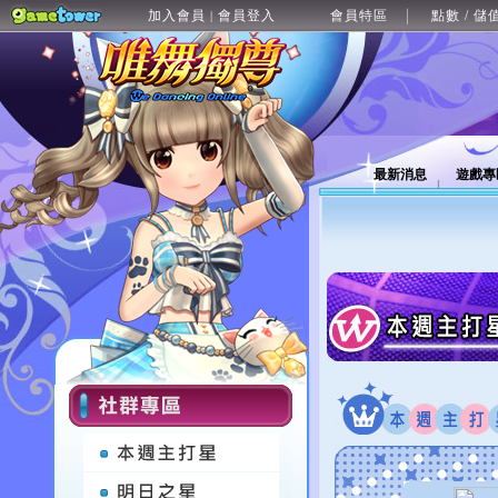
加入會員
會員登入
會員特區
點數 / 儲
|
最新消息
遊戲專