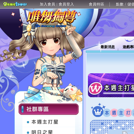
加入會員
會員登入
會員特區
點數 / 儲
|
最新消息
遊戲專