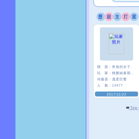
標 題：
奔放的女子.
玩 家：
桃樂絲春期ι﹑
伺服器：
溫柔巨蟹
人 氣：
13477
2017/11/23
Top