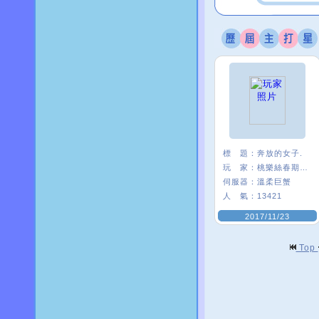
標 題：
奔放的女子.
玩 家：
桃樂絲春期ι﹑
伺服器：
溫柔巨蟹
人 氣：
13421
2017/11/23
Top