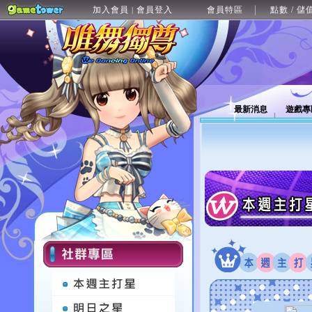
加入會員
會員登入
會員特區
點數 / 儲
|
最新消息
遊戲專