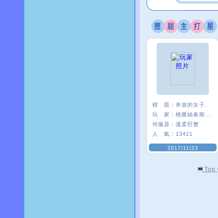
標 題：
奔放的女子.
玩 家：
桃樂絲春期ι﹑
伺服器：
溫柔巨蟹
人 氣：
13421
2017/11/23
Top