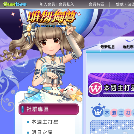
加入會員
會員登入
會員特區
點數 / 儲
|
最新消息
遊戲專