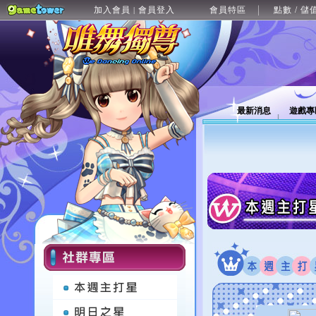
加入會員
會員登入
會員特區
點數 / 儲
|
最新消息
遊戲專