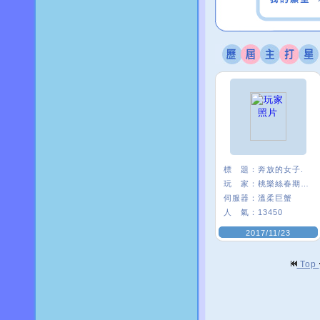
標 題：
奔放的女子.
玩 家：
桃樂絲春期ι﹑
伺服器：
溫柔巨蟹
人 氣：
13450
2017/11/23
Top