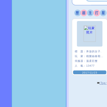
標 題：
奔放的女子.
玩 家：
桃樂絲春期ι﹑
伺服器：
溫柔巨蟹
人 氣：
13477
2017/11/23
Top