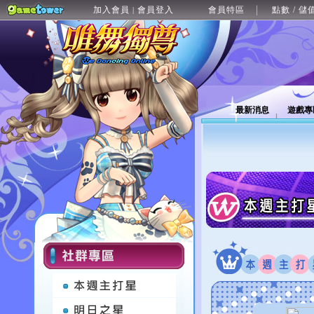
加入會員
會員登入
會員特區
點數 / 儲
|
最新消息
遊戲專