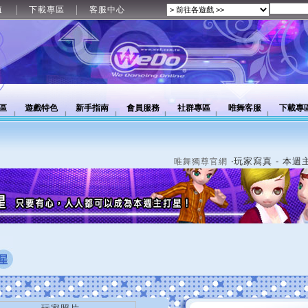
值
下載專區
客服中心
區
遊戲特色
新手指南
會員服務
社群專區
唯舞客服
下載專
‧玩家寫真 - 本週
唯舞獨尊官網