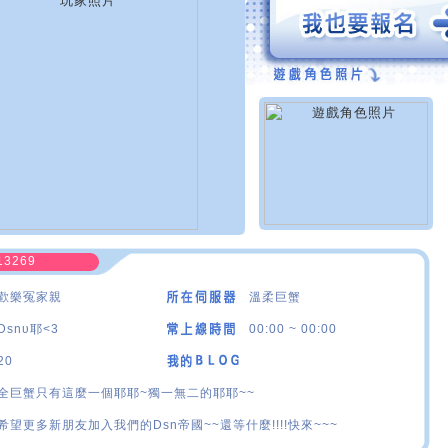
13269
歡樂冤家親
溫柔巨蟹
Dsnυ耶<3
00:00 ~ 00:00
20
全巨蟹只有這麼一個耶耶~獨一無二的耶耶~~
希望更多新朋友加入我們的Dsn帝國~~還等什麼!!!!快來~~~