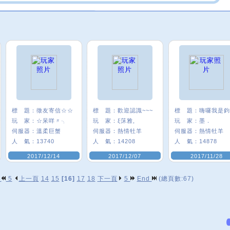
標 題：
徵友寄信☆☆
標 題：
歡迎認識~~~
標 題：
玩 家：
☆呆咩〃╮
玩 家：
ξ莯雅,
玩 家：
墨．
伺服器：
溫柔巨蟹
伺服器：
熱情牡羊
伺服器：
熱情牡羊
人 氣：
13740
人 氣：
14208
人 氣：
14878
2017/12/14
2017/12/07
2017/11/28
p
5
上一頁
14
15
[16]
17
18
下一頁
5
End
(總頁數:67)