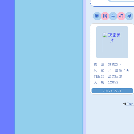
標 題：
無標題~
玩 家：
〥﹑虞姬〞★
伺服器：
溫柔巨蟹
人 氣：
12852
2017/12/21
To