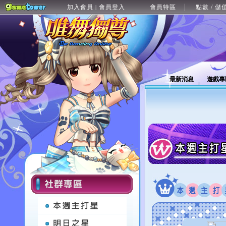
加入會員
會員登入
會員特區
點數 / 儲
|
最新消息
遊戲專