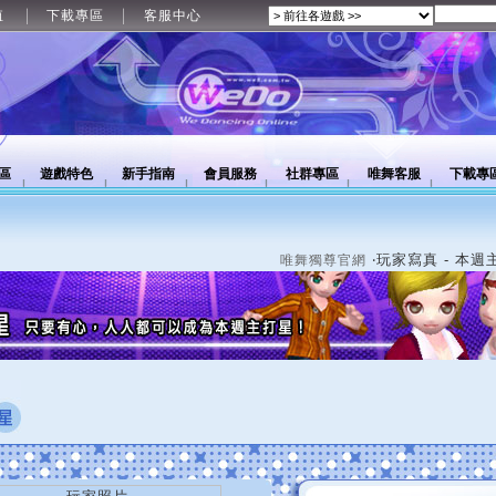
值
下載專區
客服中心
區
遊戲特色
新手指南
會員服務
社群專區
唯舞客服
下載專
‧玩家寫真 - 本週
唯舞獨尊官網