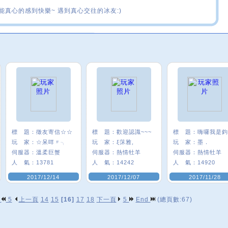
能真心的感到快樂~ 遇到真心交往的冰友:)
標 題：
徵友寄信☆☆
標 題：
歡迎認識~~~
標 題：
玩 家：
☆呆咩〃╮
玩 家：
ξ莯雅,
玩 家：
墨．
伺服器：
溫柔巨蟹
伺服器：
熱情牡羊
伺服器：
熱情牡羊
人 氣：
13781
人 氣：
14242
人 氣：
14920
2017/12/14
2017/12/07
2017/11/28
p
5
上一頁
14
15
[16]
17
18
下一頁
5
End
(總頁數:67)