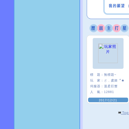
標 題：
無標題~
玩 家：
〥﹑虞姬〞★
伺服器：
溫柔巨蟹
人 氣：
12881
2017/12/21
To