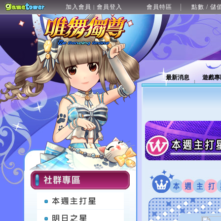
加入會員
會員登入
會員特區
點數 / 儲
|
最新消息
遊戲專