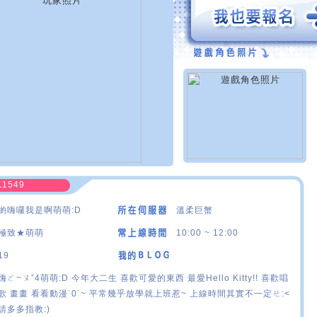
11549
喲嗨囉我是啊萌萌:D
溫柔巨蟹
極致★萌萌
10:00 ~ 12:00
19
嗨ㄛ~ㄡˇ4萌萌:D 今年大二生 喜歡可愛的東西 最愛Hello Kitty!! 喜歡唱
歌 畫畫 看看動漫˙0˙~ 平常幾乎放學就上班惹~ 上線時間其實不一定ㄝ:<
請多多指教:)