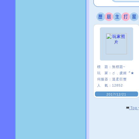
標 題：
無標題~
玩 家：
〥﹑虞姬〞★
伺服器：
溫柔巨蟹
人 氣：
12852
2017/12/21
Top