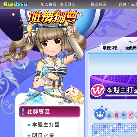
加入會員
會員登入
會員特區
點數 / 儲
|
最新消息
遊戲專