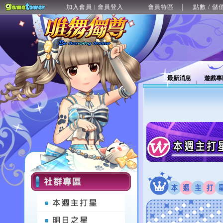
加入會員
會員登入
會員特區
點數 / 儲
|
最新消息
遊戲專