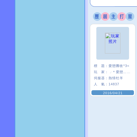
標 題：
愛戀團收^3<
玩 家：
╭＊愛戀﹏米〃
伺服器：
熱情牡羊
人 氣：
14837
2016/04/21