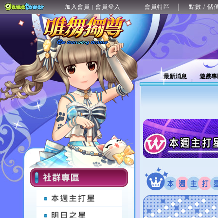
加入會員
會員登入
會員特區
點數 / 儲
|
最新消息
遊戲專