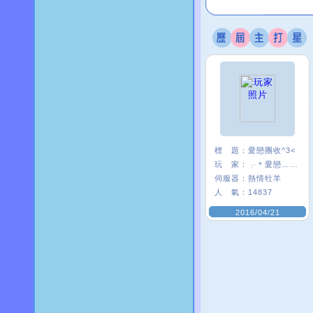
標 題：
愛戀團收^3<
玩 家：
╭＊愛戀﹏米〃
伺服器：
熱情牡羊
人 氣：
14837
2016/04/21