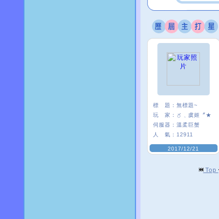
標 題：
無標題~
玩 家：
〥﹑虞姬〞★
伺服器：
溫柔巨蟹
人 氣：
12911
2017/12/21
Top