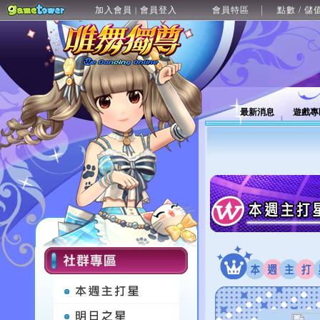
加入會員
會員登入
會員特區
點數 / 儲
|
最新消息
遊戲專