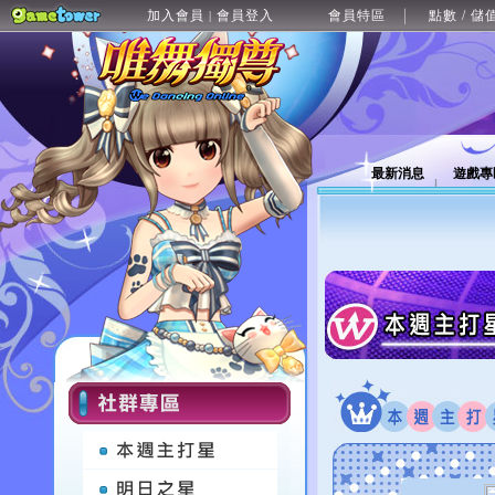
加入會員
會員登入
會員特區
點數 / 儲
|
最新消息
遊戲專