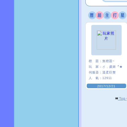
標 題：
無標題~
玩 家：
〥﹑虞姬〞★
伺服器：
溫柔巨蟹
人 氣：
12911
2017/12/21
Top